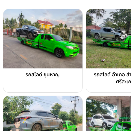
รถสไลด์ ขุนหาญ
รถสไลด์ อำเภอ ส
ศรีสะเ