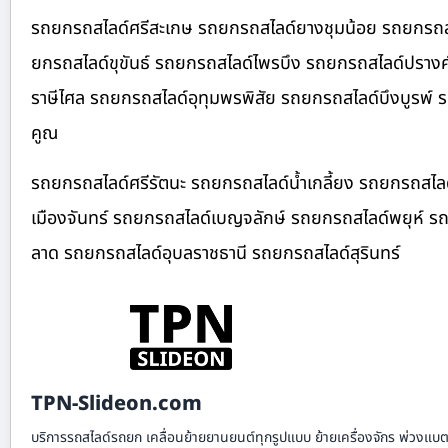
รถยกรถสไลด์ศรีสะเกษ รถยกรถสไลด์ยางชุมน้อย รถยกรถสไ
ยกรถสไลด์ขุขันธ์ รถยกรถสไลด์ไพรบึง รถยกรถสไลด์ปรางค
ราษีไศล รถยกรถสไลด์อุทุมพรพิสัย รถยกรถสไลด์บึงบูรพ์
คูณ
รถยกรถสไลด์ศรีรัตนะ รถยกรถสไลด์น้ำเกลี้ยง รถยกรถสไลด
เมืองจันทร์ รถยกรถสไลด์เบญจลักษ์ รถยกรถสไลด์พยุห์ รถ
ลาด รถยกรถสไลด์อุบลราชธานี รถยกรถสไลด์สุรินทร์
TPN-Slideon.com
บริการรถสไลด์รถยก เคลื่อนย้ายยานยนต์ทุกรูปแบบ ย้ายเครื่องจักร พ่วงแบตเ