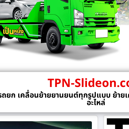
TPN-Slideon.
ถยก เคลื่อนย้ายยานยนต์ทุกรูปแบบ ย้ายเค
อะไหล่