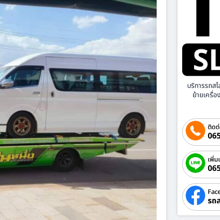
บริการรถสไ
ย้ายเครื่
ติดต
065
เพิ่ม
06
Fac
รถส