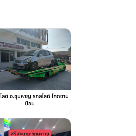
ไลด์ อ.ขุนหาญ รถสไลด์ โศกขาม
ป้อม