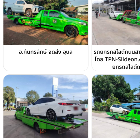
อ.กันทรลักษ์ จัดส่ง อุบล
รถยกรถสไลด์ถนนสาย
โดย TPN-Slideon.
ยกรถสไลด์