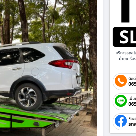
บริการรถสไ
ย้ายเครื่
ติดต
065
เพิ่ม
06
Fac
รถส