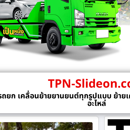
TPN-Slideon.
ถยก เคลื่อนย้ายยานยนต์ทุกรูปแบบ ย้ายเค
อะไหล่