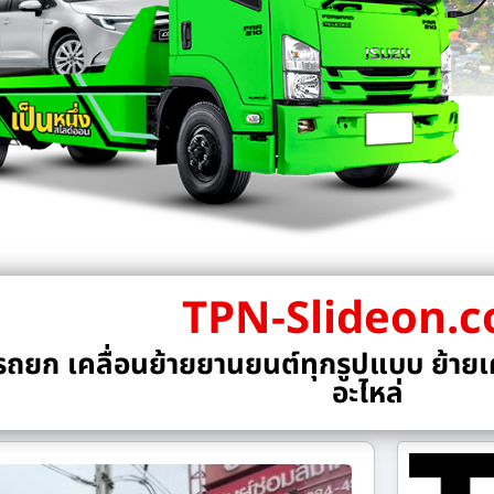
TPN-Slideon.
ถยก เคลื่อนย้ายยานยนต์ทุกรูปแบบ ย้ายเค
อะไหล่