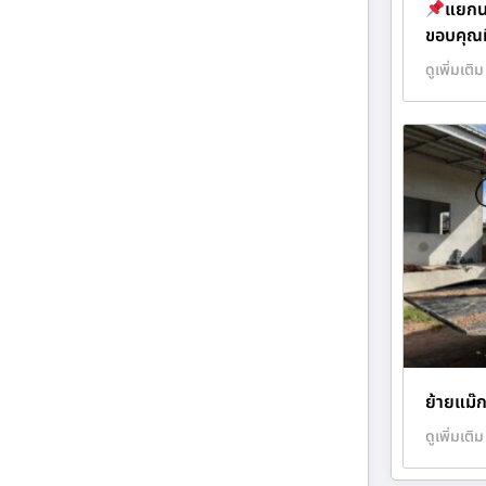
แยกน
ขอบคุณที
ดูเพิ่มเติม
ย้ายแม๊ก
ดูเพิ่มเติม