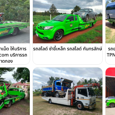
ม็ด ให้บริการ
รถสไลด์ ซำขี้เหล็ก รถสไลด์ กันทรลักษ์
รถย
com บริการรถ
TPN
ถาดกอง