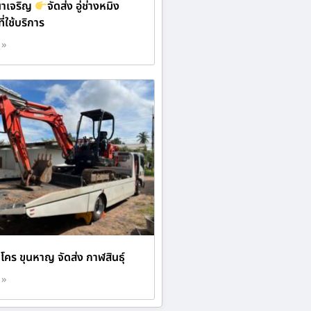
าเจริญ
จัดส่ง อู่ช่างหมิง
่ใช้บริการ
 »
โคร ขุนหาญ จัดส่ง กาฬสินธุ์
 »