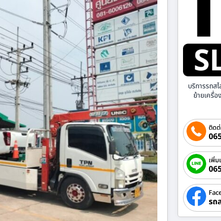
บริการรถสไ
ย้ายเครื่
ติดต
065
เพิ่ม
06
Fac
รถส