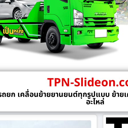
TPN-Slideon.
ถยก เคลื่อนย้ายยานยนต์ทุกรูปแบบ ย้ายเค
อะไหล่