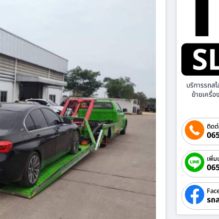
บริการรถสไ
ย้ายเครื่
ติดต
065
เพิ่ม
06
Fac
รถส