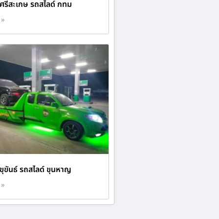
 ศรีสะเกษ รถสไลด์ กทม
 »
ขุขันธ์ รถสไลด์ ขุนหาญ
 »