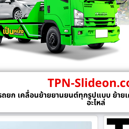
TPN-Slideon.
ถยก เคลื่อนย้ายยานยนต์ทุกรูปแบบ ย้ายเค
อะไหล่