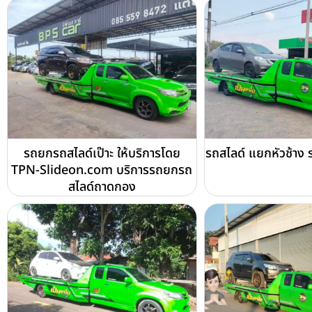
รถยกรถสไลด์เป๊าะ ให้บริการโดย
รถสไลด์ แยกหัวช้าง ร
TPN-Slideon.com บริการรถยกรถ
สไลด์ถาดกอง