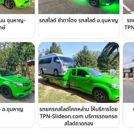
นน ขุนหาญ-
รถสไลด์ ซำตาโตง รถสไลด์ อ.ขุนหาญ
รถย
กษ์
TPN
่ง อ.ขุนหาญ
รถยกรถสไลด์โคกหล่าม ให้บริการโดย
TPN-Slideon.com บริการรถยกรถ
สไลด์ถาดกอง