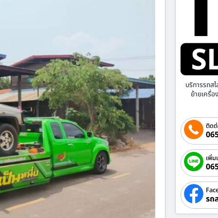
บริการรถสไ
ย้ายเครื่
ติดต
065
เพิ่ม
06
Fac
รถส