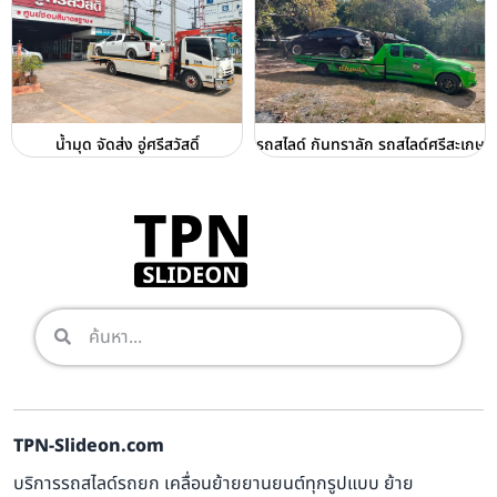
น้ำมุด จัดส่ง อู่ศรีสวัสดิ์
รถสไลด์ กันทราลัก รถสไลด์ศรีสะเกษ
TPN-Slideon.com
บริการรถสไลด์รถยก เคลื่อนย้ายยานยนต์ทุกรูปแบบ ย้าย