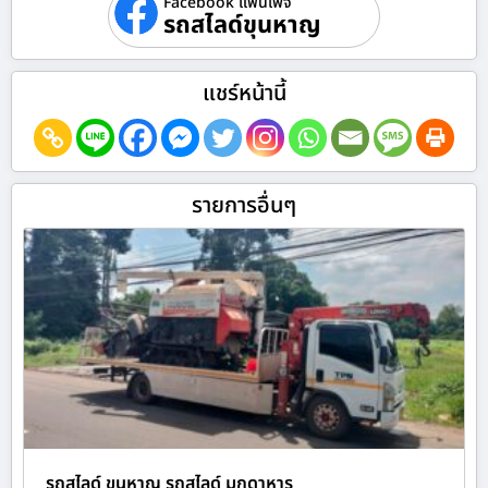
Facebook แฟนเพจ
รถสไลด์ขุนหาญ
แชร์หน้านี้
รายการอื่นๆ
รถสไลด์ ขุนหาญ รถสไลด์ มุกดาหาร