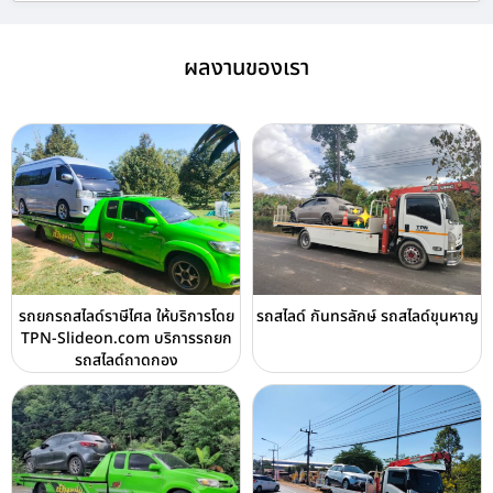
ผลงานของเรา
รถยกรถสไลด์ราษีไศล ให้บริการโดย
รถสไลด์ กันทรลักษ์ รถสไลด์ขุนหาญ
TPN-Slideon.com บริการรถยก
รถสไลด์ถาดกอง