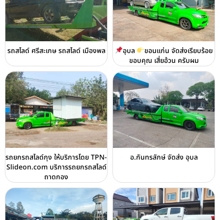
รถสไลด์ ศรีสะเกษ รถสไลด์ เมืองพล
อุบล
ขอนแก่น จัดส่งเรียบร้อย
ขอบคุณ เสี่ยอ้วน ครับผม
รถยกรถสไลด์กุง ให้บริการโดย TPN-
อ.กันทรลักษ์ จัดส่ง อุบล
Slideon.com บริการรถยกรถสไลด์
ถาดกอง