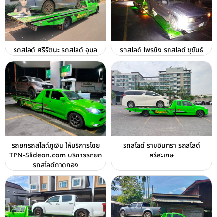
รถสไลด์ ศรีรัตนะ รถสไลด์ อุบล
รถสไลด์ ไพรบึง รถสไลด์ ขุขันธ์
รถยกรถสไลด์ภูเงิน ให้บริการโดย
รถสไลด์ รามอินทรา รถสไลด์
TPN-Slideon.com บริการรถยก
ศรีสะเกษ
รถสไลด์ถาดกอง