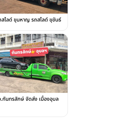
สไลด์ ขุนหาญ รถสไลด์ ขุขันธ์
อ.กันทรลักษ์ จัดส่ง เมื่องอุบล