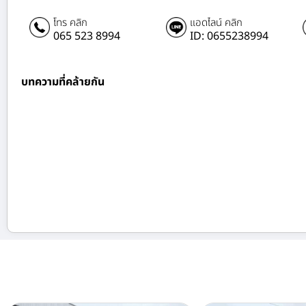
โทร คลิก
แอดไลน์ คลิก
065 523 8994
ID: 0655238994
บทความที่คล้ายกัน