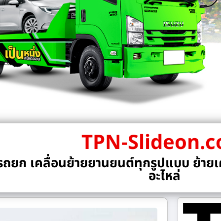
TPN-Slideon.
ถยก เคลื่อนย้ายยานยนต์ทุกรูปแบบ ย้ายเค
อะไหล่