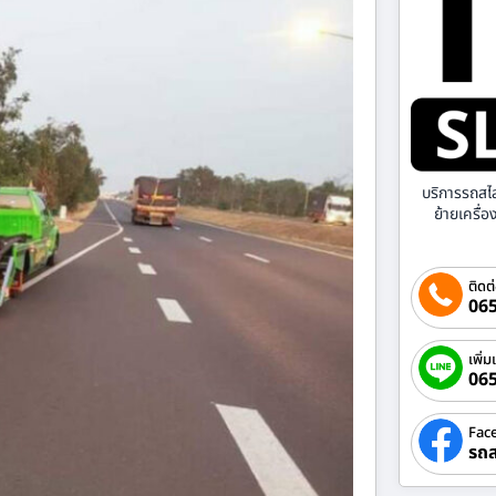
บริการรถสไ
ย้ายเครื่
ติดต
065
เพิ่ม
06
Fac
รถส