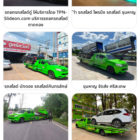
รถยกรถสไลด์ดู่ ให้บริการโดย TPN-
ำำ รถสไลด์ ไพรบึง รถสไลด์ ขุนหาญ
Slideon.com บริการรถยกรถสไลด์
ถาดกอง
รถสไลด์ บักดอง รถสไลด์กันทรลักษ์
ขุนหาญ จัดส่ง ศรีสะเกษ