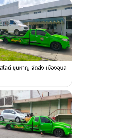
สไลด์ ขุนหาญ จัดส่ง เมืองอุบล