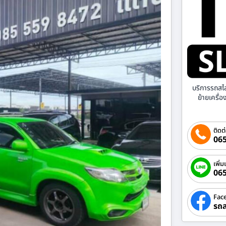
บริการรถสไ
ย้ายเครื่
ติดต
065
เพิ่ม
06
Fac
รถส