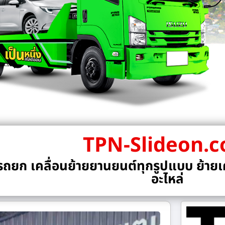
TPN-Slideon.
ถยก เคลื่อนย้ายยานยนต์ทุกรูปแบบ ย้ายเค
อะไหล่