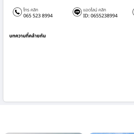
โทร คลิก
แอดไลน์ คลิก
065 523 8994
ID: 0655238994
บทความที่คล้ายกัน