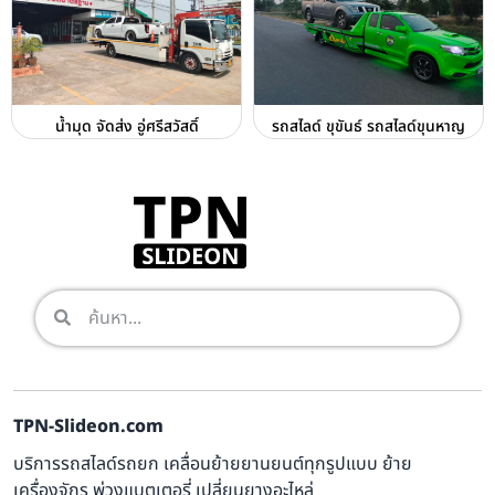
น้ำมุด จัดส่ง อู่ศรีสวัสดิ์
รถสไลด์ ขุขันธ์ รถสไลด์ขุนหาญ
TPN-Slideon.com
บริการรถสไลด์รถยก เคลื่อนย้ายยานยนต์ทุกรูปแบบ ย้าย
เครื่องจักร พ่วงแบตเตอรี่ เปลี่ยนยางอะไหล่