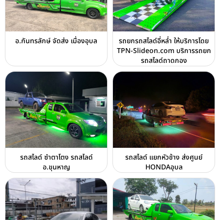
อ.กันทรลักษ์ จัดส่ง เมื่องอุบล
รถยกรถสไลด์อี่หล่ำ ให้บริการโดย
TPN-Slideon.com บริการรถยก
รถสไลด์ถาดกอง
รถสไลด์ ซำตาโตง รถสไลด์
รถสไลด์ แยกหัวช้าง ส่งศูนย์
อ.ขุนหาญ
HONDAอุบล