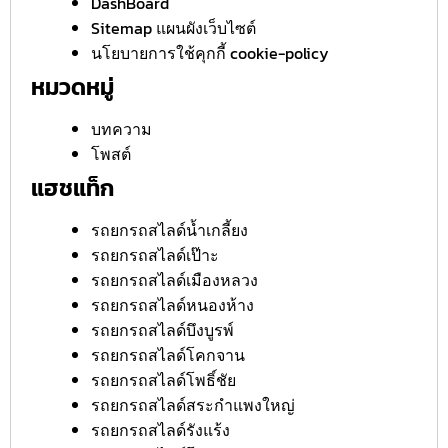
DashBoard
Sitemap แผนผังเว็บไซต์
นโยบายการใช้คุกกี้ cookie-policy
หมวดหมู่
บทความ
โพสต์
แฮชแท็ก
รถยกรถสไลด์น้ำเกลี้ยง
รถยกรถสไลด์เป๊าะ
รถยกรถสไลด์เมืองหลวง
รถยกรถสไลด์หนองห้าง
รถยกรถสไลด์บึงบูรพ์
รถยกรถสไลด์โคกจาน
รถยกรถสไลด์โพธิ์ชัย
รถยกรถสไลด์สระกำแพงใหญ่
รถยกรถสไลด์รังแร้ง