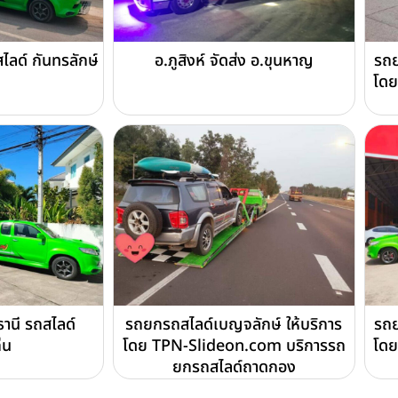
ไลด์ กันทรลักษ์
อ.ภูสิงห์ จัดส่ง อ.ขุนหาญ
รถย
โดย
ธานี รถสไลด์
รถยกรถสไลด์เบญจลักษ์ ให้บริการ
รถย
่น
โดย TPN-Slideon.com บริการรถ
โดย
ยกรถสไลด์ถาดกอง