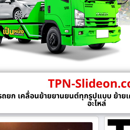
TPN-Slideon.
ถยก เคลื่อนย้ายยานยนต์ทุกรูปแบบ ย้ายเค
อะไหล่