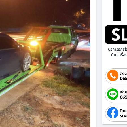
บริการรถสไ
ย้ายเครื่
ติดต
065
เพิ่ม
06
Fac
รถส