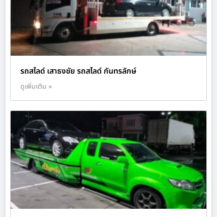
รถสไลด์ เสาธงชัย รถสไลด์ กันทรลักษ์
ดูเพิ่มเติม »