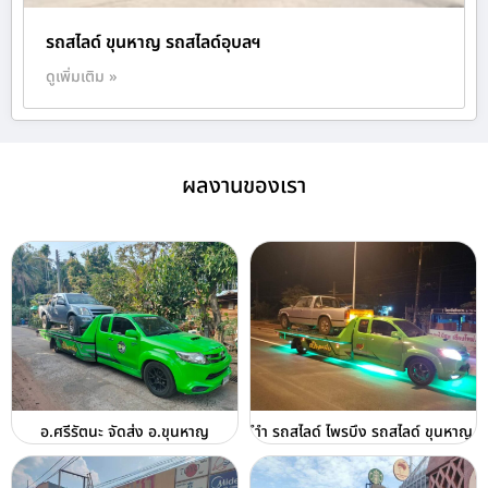
รถสไลด์ ขุนหาญ รถสไลด์อุบลฯ
ดูเพิ่มเติม »
ผลงานของเรา
อ.ศรีรัตนะ จัดส่ง อ.ขุนหาญ
ำำ รถสไลด์ ไพรบึง รถสไลด์ ขุนหาญ