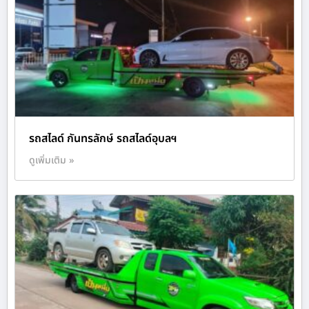
รถสไลด์ กันทรลักษ์ รถสไลด์อุบลฯ
ดูเพิ่มเติม »