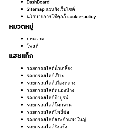
DashBoard
Sitemap แผนผังเว็บไซต์
นโยบายการใช้คุกกี้ cookie-policy
หมวดหมู่
บทความ
โพสต์
แฮชแท็ก
รถยกรถสไลด์น้ำเกลี้ยง
รถยกรถสไลด์เป๊าะ
รถยกรถสไลด์เมืองหลวง
รถยกรถสไลด์หนองห้าง
รถยกรถสไลด์บึงบูรพ์
รถยกรถสไลด์โคกจาน
รถยกรถสไลด์โพธิ์ชัย
รถยกรถสไลด์สระกำแพงใหญ่
รถยกรถสไลด์รังแร้ง