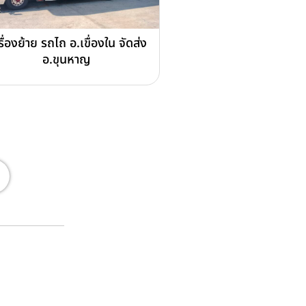
รื่องย้าย รถไถ อ.เขื่องใน จัดส่ง
อ.ขุนหาญ