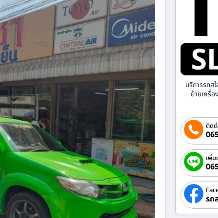
บริการรถสไ
ย้ายเครื่
ติดต
065
เพิ่ม
06
Fac
รถส