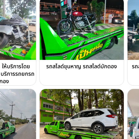
 ให้บริการโดย
รถสไลด์ขุนหาญ รถสไลด์บักดอง
รถ
บริการรถยกรถ
ดกอง