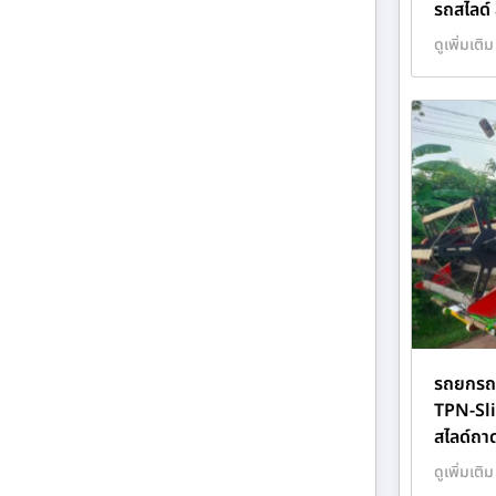
รถสไลด์
ดูเพิ่มเติม
รถยกรถส
TPN-Sl
สไลด์ถา
ดูเพิ่มเติม