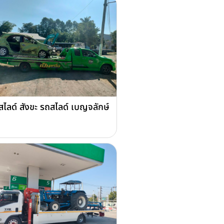
สไลด์ สังขะ รถสไลด์ เบญจลักษ์