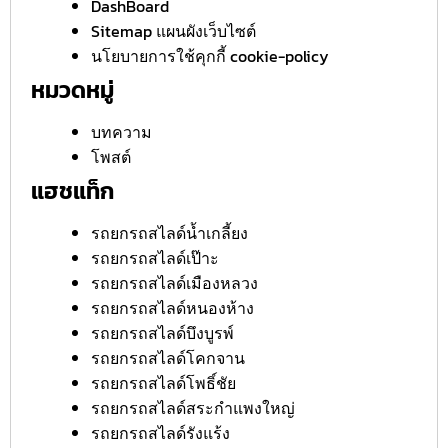
DashBoard
Sitemap แผนผังเว็บไซต์
นโยบายการใช้คุกกี้ cookie-policy
หมวดหมู่
บทความ
โพสต์
แฮชแท็ก
รถยกรถสไลด์น้ำเกลี้ยง
รถยกรถสไลด์เป๊าะ
รถยกรถสไลด์เมืองหลวง
รถยกรถสไลด์หนองห้าง
รถยกรถสไลด์บึงบูรพ์
รถยกรถสไลด์โคกจาน
รถยกรถสไลด์โพธิ์ชัย
รถยกรถสไลด์สระกำแพงใหญ่
รถยกรถสไลด์รังแร้ง