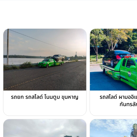
รถยก รถสไลด์ โนนตูม ขุนหาญ
รถสไลด์ ผามออิ
กันทรลั