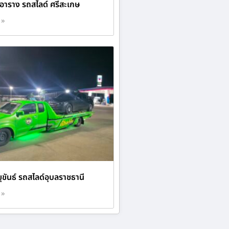
 อาราง รถสไลด์ ศรีสะเกษ
 »
ุขันธ์ รถสไลด์อุบลราชธานี
 »