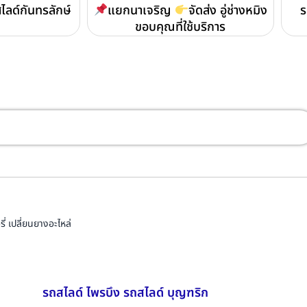
ไลด์กันทรลักษ์
แยกนาเจริญ
จัดส่ง อู่ช่างหมิง
ร
ขอบคุณที่ใช้บริการ
่ เปลี่ยนยางอะไหล่
รถสไลด์ ไพรบึง รถสไลด์ บุญฑริก