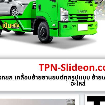
TPN-Slideon.
ถยก เคลื่อนย้ายยานยนต์ทุกรูปแบบ ย้ายเค
อะไหล่