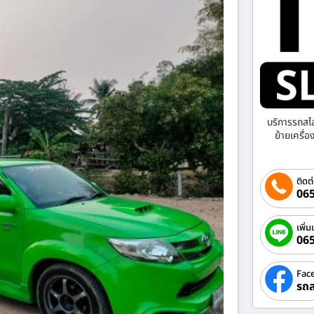
บริการรถสไ
ย้ายเครื่
ติดต
065
เพิ่ม
06
Fac
รถส