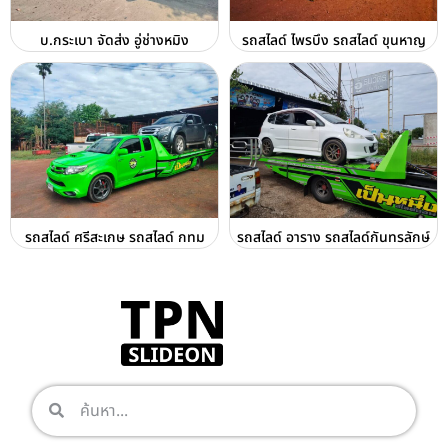
บ.กระเบา จัดส่ง อู่ช่างหมิง
รถสไลด์ ไพรบึง รถสไลด์ ขุนหาญ
รถสไลด์ ศรีสะเกษ รถสไลด์ กทม
รถสไลด์ อาราง รถสไลด์กันทรลักษ์