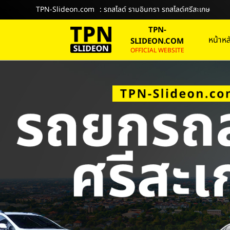
TPN-Slideon.com
: รถสไลด์ รามอินทรา รถสไลด์ศรีสะเกษ
TPN-
หน้าหล
SLIDEON.COM
OFFICIAL WEBSITE