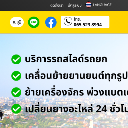
LANGUAGE
ติดต่อเรา
เข้าสู่ระบบ
โทร.
เมนู
065 523 8994