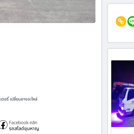
ตอรี่ เปลี่ยนยางอะไหล่
Facebook คลิก
รถสไลด์ขุนหาญ