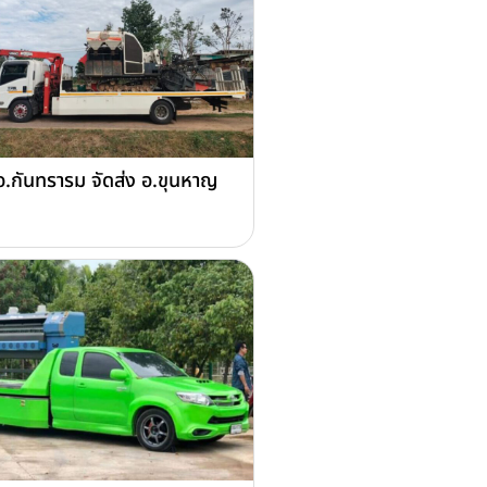
อ.กันทรารม จัดส่ง อ.ขุนหาญ