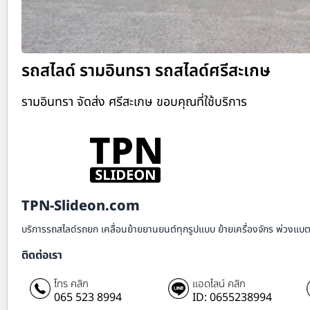
รถสไลด์ รามอินทรา รถสไลด์ศรีสะเกษ
รามอินทรา จัดส่ง ศรีสะเกษ ขอบคุณที่ใช้บริการ
TPN-Slideon.com
บริการรถสไลด์รถยก เคลื่อนย้ายยานยนต์ทุกรูปแบบ ย้ายเครื่องจักร พ่วงแบตเ
ติดต่อเรา
โทร คลิก
แอดไลน์ คลิก
065 523 8994
ID: 0655238994