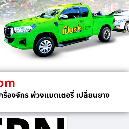
com
รื่องจักร พ่วงแบตเตอรี่ เปลี่ยนยาง