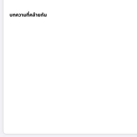
บทความที่คล้ายกัน