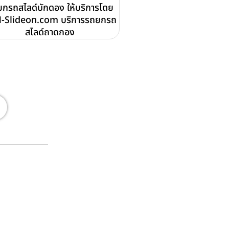
กรถสไลด์บักดอง ให้บริการโดย
-Slideon.com บริการรถยกรถ
สไลด์ถาดกอง