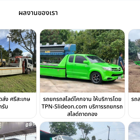
ผลงานของเรา
ดส่ง ศรีสะเกษ
รถยกรถสไลด์โคกจาน ให้บริการโดย
รถส
รับ
TPN-Slideon.com บริการรถยกรถ
สไลด์ถาดกอง