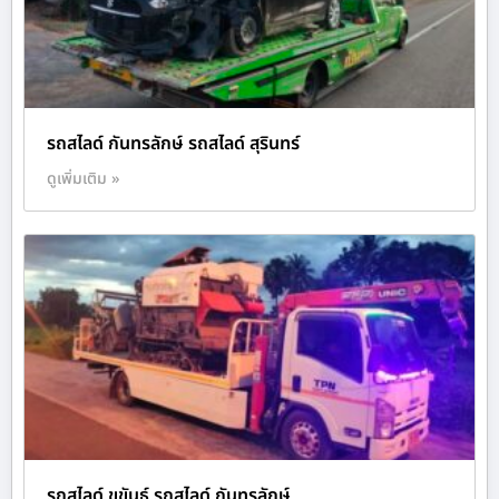
รถสไลด์ กันทรลักษ์ รถสไลด์ สุรินทร์
ดูเพิ่มเติม »
รถสไลด์ ขุขันธ์ รถสไลด์ กันทรลักษ์