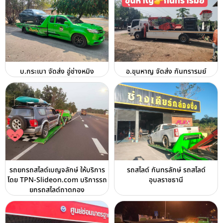
บ.กระเบา จัดส่ง อู่ช่างหมิง
อ.ขุนหาญ จัดส่ง กันทรารมย์
รถยกรถสไลด์เบญจลักษ์ ให้บริการ
รถสไลด์ กันทรลักษ์ รถสไลด์
โดย TPN-Slideon.com บริการรถ
อุบลราชธานี
ยกรถสไลด์ถาดกอง