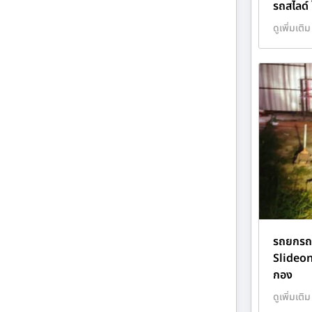
รถสไลด์ 
ดูเพิ่มเติม
รถยกรถส
Slideo
กอง
ดูเพิ่มเติม