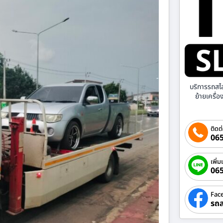
บริการรถสไ
ย้ายเครื่
ติดต
065
เพิ่ม
06
Fac
รถส