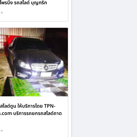
ไพรบึง รถสไลด์ บุญฑริก
 »
ไลด์ดูน ให้บริการโดย TPN-
n.com บริการรถยกรถสไลด์ถาด
 »