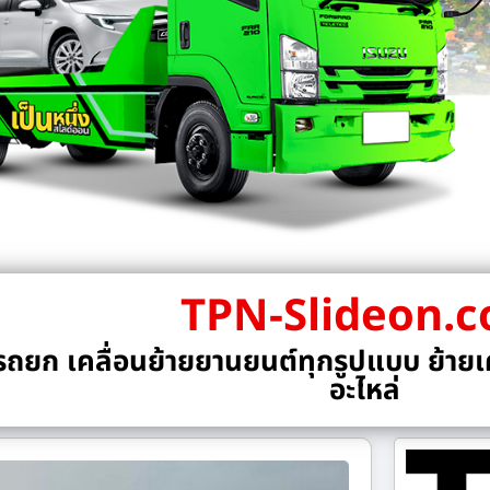
TPN-Slideon.
ถยก เคลื่อนย้ายยานยนต์ทุกรูปแบบ ย้ายเค
อะไหล่