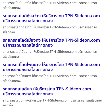
รถยกรถสไลด์หนองไฮ ให้บริการโดย TPN-Slideon.com บริการรถยกรถ
สไลด์ถาดกอง
รถยกรถสไลด์ทุ่งสว่าง ให้บริการโดย TPN-Slideon.com
บริการรถยกรถสไลด์ถาดกอง
รถยกรถสไลด์ทุ่งสว่าง ให้บริการโดย TPN-Slideon.com บริการรถยกรถ
สไลด์ถาด
รถยกรถสไลด์เมืองคง ให้บริการโดย TPN-Slideon.com
บริการรถยกรถสไลด์ถาดกอง
รถยกรถสไลด์เมืองคง ให้บริการโดย TPN-Slideon.com บริการรถยกรถ
สไลด์ถาดกอ
รถยกรถสไลด์โพนยาง ให้บริการโดย TPN-Slideon.com
บริการรถยกรถสไลด์ถาดกอง
รถยกรถสไลด์โพนยาง ให้บริการโดย TPN-Slideon.com บริการรถยกรถ
สไลด์ถาดกอง
รถยกรถสไลด์บก ให้บริการโดย TPN-Slideon.com
บริการรถยกรถสไลด์ถาดกอง
รถยกรถสไลด์บก ให้บริการโดย TPN-Slideon.com บริการรถยกรถสไลด์ถาด
กองพื้น