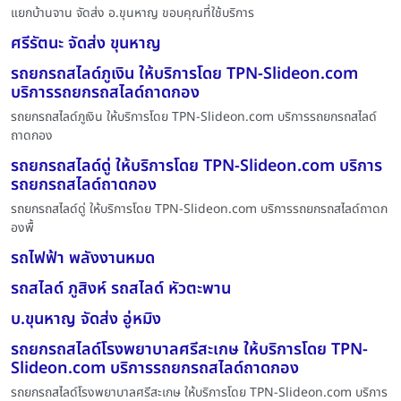
แยกบ้านจาน จัดส่ง อ.ขุนหาญ ขอบคุณที่ใช้บริการ
ศรีรัตนะ จัดส่ง ขุนหาญ
รถยกรถสไลด์ภูเงิน ให้บริการโดย TPN-Slideon.com
บริการรถยกรถสไลด์ถาดกอง
รถยกรถสไลด์ภูเงิน ให้บริการโดย TPN-Slideon.com บริการรถยกรถสไลด์
ถาดกอง
รถยกรถสไลด์ดู่ ให้บริการโดย TPN-Slideon.com บริการ
รถยกรถสไลด์ถาดกอง
รถยกรถสไลด์ดู่ ให้บริการโดย TPN-Slideon.com บริการรถยกรถสไลด์ถาดก
องพื้
รถไฟฟ้า พลังงานหมด
รถสไลด์ ภูสิงห์ รถสไลด์ หัวตะพาน
บ.ขุนหาญ จัดส่ง อู่หมิง
รถยกรถสไลด์โรงพยาบาลศรีสะเกษ ให้บริการโดย TPN-
Slideon.com บริการรถยกรถสไลด์ถาดกอง
รถยกรถสไลด์โรงพยาบาลศรีสะเกษ ให้บริการโดย TPN-Slideon.com บริการ