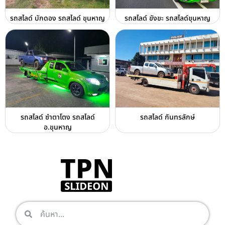
รถสไลด์ บักดอง รถสไลด์ ขุนหาญ
รถสไลด์ ขังขะ รถสไลด์ขุนหาญ
รถสไลด์ ซำตาโตง รถสไลด์
รถสไลด์ กันทรลักษ์
อ.ขุนหาญ