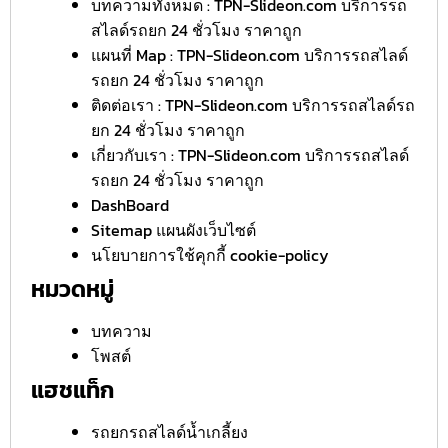
บทความทั้งหมด : TPN-Slideon.com บริการรถ
สไลด์รถยก 24 ชั่วโมง ราคาถูก
แผนที่ Map : TPN-Slideon.com บริการรถสไลด์
รถยก 24 ชั่วโมง ราคาถูก
ติดต่อเรา : TPN-Slideon.com บริการรถสไลด์รถ
ยก 24 ชั่วโมง ราคาถูก
เกี่ยวกับเรา : TPN-Slideon.com บริการรถสไลด์
รถยก 24 ชั่วโมง ราคาถูก
DashBoard
Sitemap แผนผังเว็บไซต์
นโยบายการใช้คุกกี้ cookie-policy
หมวดหมู่
บทความ
โพสต์
แฮชแท็ก
รถยกรถสไลด์น้ำเกลี้ยง