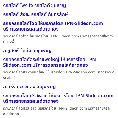
รถสไลด์ ไพรบึง รถสไลด์ ขุนหาญ
รถสไลด์ สังขะ รถสไลด์ กันทรลักษ์
รถยกรถสไลด์โดด ให้บริการโดย TPN-Slideon.com
บริการรถยกรถสไลด์ถาดกอง
รถยกรถสไลด์โดด ให้บริการโดย TPN-Slideon.com บริการรถยกรถสไลด์ถา
ดกองพื้
อ.ภูสิงห์ จัดส่ง อ.ขุนหาญ
รถยกรถสไลด์สระกำแพงใหญ่ ให้บริการโดย TPN-
Slideon.com บริการรถยกรถสไลด์ถาดกอง
รถยกรถสไลด์สระกำแพงใหญ่ ให้บริการโดย TPN-Slideon.com บริการรถยก
รถสไลด์
อ.ศรีรัตนะ จัดส่ง อ.ขุนหาญ
รถยกรถสไลด์ศรีสะอาด ให้บริการโดย TPN-Slideon.com
บริการรถยกรถสไลด์ถาดกอง
รถยกรถสไลด์ศรีสะอาด ให้บริการโดย TPN-Slideon.com บริการรถยกรถ
สไลด์ถาดก