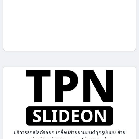
บริการรถสไลด์รถยก เคลื่อนย้ายยานยนต์ทุกรูปแบบ ย้าย