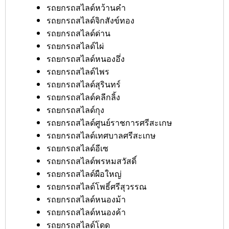
รถยกรถสไลด์หว้านคำ
รถยกรถสไลด์จิกสังข์ทอง
รถยกรถสไลด์ด่าน
รถยกรถสไลด์ไผ่
รถยกรถสไลด์หนองอึ่ง
รถยกรถสไลด์ไพร
รถยกรถสไลด์สุรินทร์
รถยกรถสไลด์คลีกลิ้ง
รถยกรถสไลด์กุง
รถยกรถสไลด์ศูนย์ราชการศรีสะเกษ
รถยกรถสไลด์เทศบาลศรีสะเกษ
รถยกรถสไลด์อีเซ
รถยกรถสไลด์พรหมสวัสดิ์
รถยกรถสไลด์ผือใหญ่
รถยกรถสไลด์โพธิ์ศรีสุวรรณ
รถยกรถสไลด์หนองม้า
รถยกรถสไลด์หนองค้า
รถยกรถสไลด์โดด