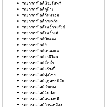
รถยกรถสไลด์ห้วยจันทร์
รถยกรถสไลด์ภูฝ้าย
รถยกรถสไลด์กันทรอม
รถยกรถสไลด์กระหวัน
รถยกรถสไลด์โพธิ์กระสังข์
รถยกรถสไลด์โพธิ์วงศ์
รถยกรถสไลด์บักดอง
รถยกรถสไลด์สิ
รถยกรถสไลด์หนองแค
รถยกรถสไลด์ราษีไศล
รถยกรถสไลด์อี่หล่ำ
รถยกรถสไลด์สร้างปี่
รถยกรถสไลด์ทุ่งไชย
รถยกรถสไลด์อุทุมพรพิสัย
รถยกรถสไลด์กำแพง
รถยกรถสไลด์ส้มป่อย
รถยกรถสไลด์หนองหมี
รถยกรถสไลด์ก้านเหลือง