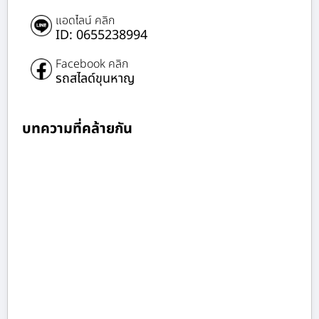
แอดไลน์ คลิก
ID: 0655238994
Facebook คลิก
รถสไลด์ขุนหาญ
บทความที่คล้ายกัน