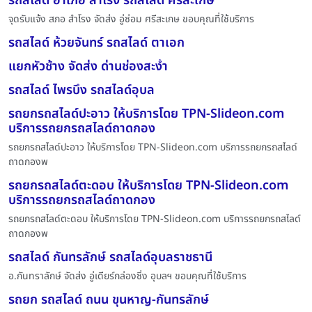
รถสไลด์ อำเภอ สำโรง รถสไลด์ ศรีสะเกษ
จุดรับแจ้ง สภอ สำโรง จัดส่ง อู่ซ่อม ศรีสะเกษ ขอบคุณที่ใช้บริการ
รถสไลด์ ห้วยจันทร์ รถสไลด์ ตาเอก
แยกหัวช้าง จัดส่ง ด่านช่องสะง่ำ
รถสไลด์ ไพรบึง รถสไลด์อุบล
รถยกรถสไลด์ปะอาว ให้บริการโดย TPN-Slideon.com
บริการรถยกรถสไลด์ถาดกอง
รถยกรถสไลด์ปะอาว ให้บริการโดย TPN-Slideon.com บริการรถยกรถสไลด์
ถาดกองพ
รถยกรถสไลด์ตะดอบ ให้บริการโดย TPN-Slideon.com
บริการรถยกรถสไลด์ถาดกอง
รถยกรถสไลด์ตะดอบ ให้บริการโดย TPN-Slideon.com บริการรถยกรถสไลด์
ถาดกองพ
รถสไลด์ กันทรลักษ์ รถสไลด์อุบลราชธานี
อ.กันทราลักษ์ จัดส่ง อู่เดียร์กล่องซิ่ง อุบลฯ ขอบคุณที่ใช้บริการ
รถยก รถสไลด์ ถนน ขุนหาญ-กันทรลักษ์