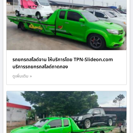
รถยกรถสไลด์จาน ให้บริการโดย TPN-Slideon.com
บริการรถยกรถสไลด์ถาดกอง
ดูเพิ่มเติม »