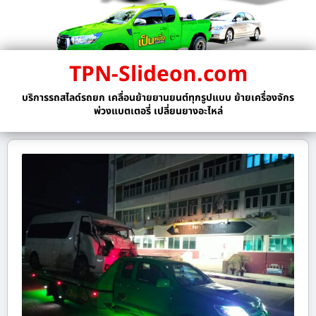
TPN-Slideon.com
บริการรถสไลด์รถยก เคลื่อนย้ายยานยนต์ทุกรูปแบบ ย้ายเครื่องจักร
พ่วงแบตเตอรี่ เปลี่ยนยางอะไหล่