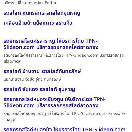
บริการ เปลี่ยนยาง อะไหล่ ถึงบ้าน
รถสไลด์ กันทรลักษ์ รถสไลด์ขุนหาญ
เคลื่อนย้ายบ้านน๊อกดาว สระแก้ว
รถยกรถสไลด์ศรีสำราญ ให้บริการโดย TPN-
Slideon.com บริการรถยกรถสไลด์ถาดกอง
รถยกรถสไลด์ศรีสำราญ ให้บริการโดย TPN-Slideon.com บริการรถยกรถ
สไลด์ถาดก
รถสไลด์ บ้านจาน รถสไลด์กันทรลักษ์
แยกบ้านจาน จัดส่ง อู่ทวี กันทรลักษ์
รถสไลด์ จันแดง รถสไลด์ ขุนหาญ
รถยกรถสไลด์หนองเชียงทูน ให้บริการโดย TPN-
Slideon.com บริการรถยกรถสไลด์ถาดกอง
รถยกรถสไลด์หนองเชียงทูน ให้บริการโดย TPN-Slideon.com บริการรถยก
รถสไลด์
รถยกรถสไลด์หนองบัว ให้บริการโดย TPN-Slideon.com