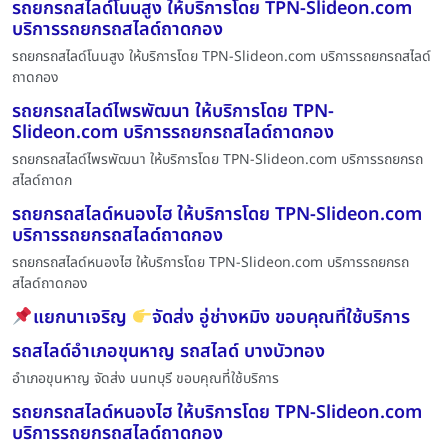
รถยกรถสไลด์โนนสูง ให้บริการโดย TPN-Slideon.com
บริการรถยกรถสไลด์ถาดกอง
รถยกรถสไลด์โนนสูง ให้บริการโดย TPN-Slideon.com บริการรถยกรถสไลด์
ถาดกอง
รถยกรถสไลด์ไพรพัฒนา ให้บริการโดย TPN-
Slideon.com บริการรถยกรถสไลด์ถาดกอง
รถยกรถสไลด์ไพรพัฒนา ให้บริการโดย TPN-Slideon.com บริการรถยกรถ
สไลด์ถาดก
รถยกรถสไลด์หนองไฮ ให้บริการโดย TPN-Slideon.com
บริการรถยกรถสไลด์ถาดกอง
รถยกรถสไลด์หนองไฮ ให้บริการโดย TPN-Slideon.com บริการรถยกรถ
สไลด์ถาดกอง
แยกนาเจริญ
จัดส่ง อู่ช่างหมิง ขอบคุณที่ใช้บริการ
รถสไลด์อำเภอขุนหาญ รถสไลด์ บางบัวทอง
อำเภอขุนหาญ จัดส่ง นนทบุรี ขอบคุณที่ใช้บริการ
รถยกรถสไลด์หนองไฮ ให้บริการโดย TPN-Slideon.com
บริการรถยกรถสไลด์ถาดกอง