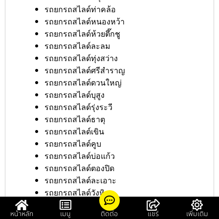
รถยกรถสไลด์ท่าคล้อ
รถยกรถสไลด์หนองหว้า
รถยกรถสไลด์ห้วยตึ๊กชู
รถยกรถสไลด์ละลม
รถยกรถสไลด์ทุ่งสว่าง
รถยกรถสไลด์ศรีสำราญ
รถยกรถสไลด์ดวนใหญ่
รถยกรถสไลด์บุสูง
รถยกรถสไลด์รุ่งระวี
รถยกรถสไลด์ธาตุ
รถยกรถสไลด์เขิน
รถยกรถสไลด์คูบ
รถยกรถสไลด์บ่อแก้ว
รถยกรถสไลด์ตองปิด
รถยกรถสไลด์ละเอาะ
รถยกรถสไลด์วังหิน
รถยกรถสไลด์ภูสิงห์
หน้าหลัก
เมนู
ติดต่อ
แชร์
เพิ่มเติม
รถยกรถสไลด์หนองงูเหลือม