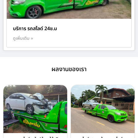
บริการ รถสไลด์ 24ช.ม
ดูเพิ่มเติม »
ผลงานของเรา