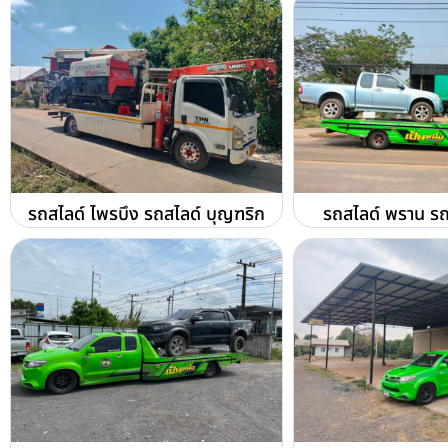
รถสไลด์ ไพรบึง รถสไลด์ บุญฑริก
รถสไลด์ พราน รถ