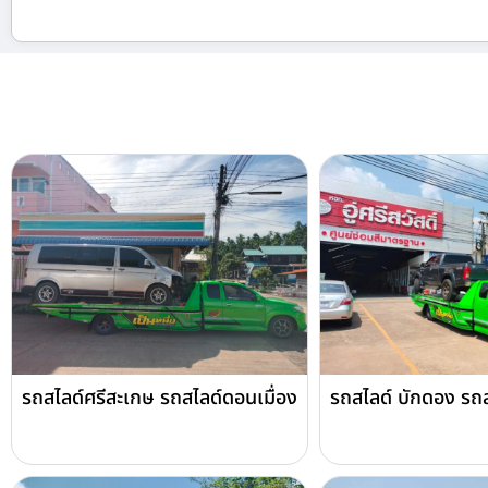
รถสไลด์ศรีสะเกษ รถสไลด์ดอนเมื่อง
รถสไลด์ บักดอง รถส