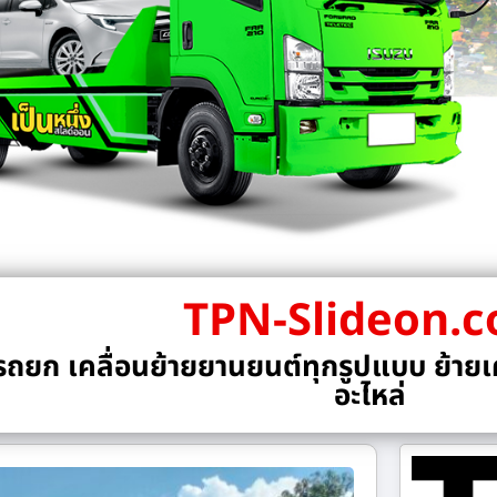
TPN-Slideon.
ถยก เคลื่อนย้ายยานยนต์ทุกรูปแบบ ย้ายเค
อะไหล่