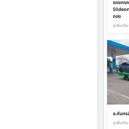
รถยกรถส
Slideo
กอง
ดูเพิ่มเติม
อ.กันทรล
ดูเพิ่มเติม