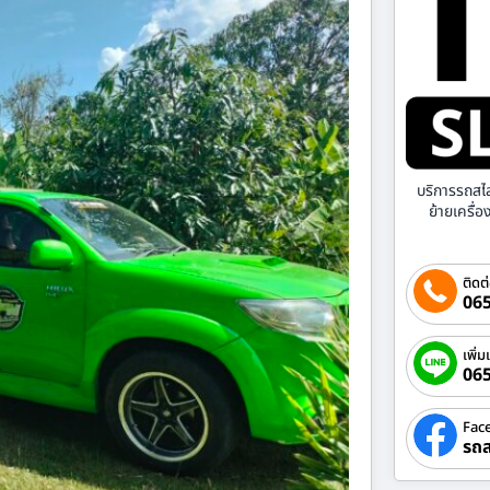
บริการรถสไ
ย้ายเครื่
ติดต
065
เพิ่ม
06
Fac
รถส