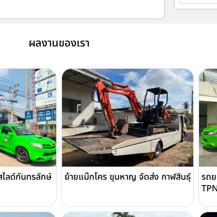
ผลงานของเรา
ไลด์กันทรลักษ์
ย้ายแม๊กโคร ขุนหาญ จัดส่ง กาฬสินธุ์
รถย
TPN