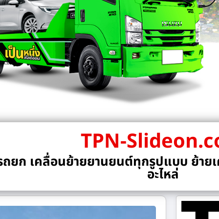
TPN-Slideon.
ถยก เคลื่อนย้ายยานยนต์ทุกรูปแบบ ย้ายเค
อะไหล่