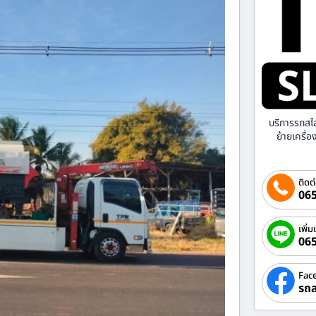
บริการรถสไ
ย้ายเครื่
ติดต
065
เพิ่ม
06
Fac
รถส