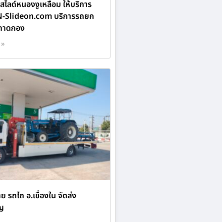
ไลด์หนองงูเหลือม ให้บริการ
N-Slideon.com บริการรถยก
์ถาดกอง
 »
าย รถไถ อ.เขื่องใน จัดส่ง
ญ