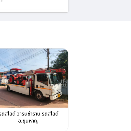
 »
รถสไลด์ วารินชำราบ รถสไลด์
อ.ขุนหาญ