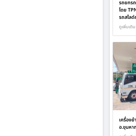
รถยกรถส
โดย TP
รถสไลด
ดูเพิ่มเติม
เครื่องย้
อ.ขุนหา