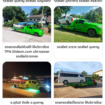
รถสไลด์ ขุนหาญ รถสไลด์ เบญจลักษ์
รถสไลด์ มุกดาหาร รถสไลด์ ศรีสะเกษ
รถยกรถสไลด์ห้วยใต้ ให้บริการโดย
รถสไลด์ อาราง รถสไลด์ ขุนหาญ
TPN-Slideon.com บริการรถยก
รถสไลด์ถาดกอง
อ.ขุขันธ์ จัดส่ง อ.ขุนหาญ
รถยกรถสไลด์โจดม่วง ให้บริการโดย