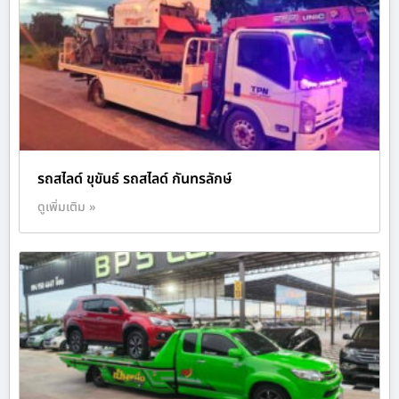
รถสไลด์ ขุขันธ์ รถสไลด์ กันทรลักษ์
ดูเพิ่มเติม »