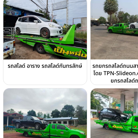
รถสไลด์ อาราง รถสไลด์กันทรลักษ์
รถยกรถสไลด์ถนนสาย
โดย TPN-Slideon.
ยกรถสไลด์