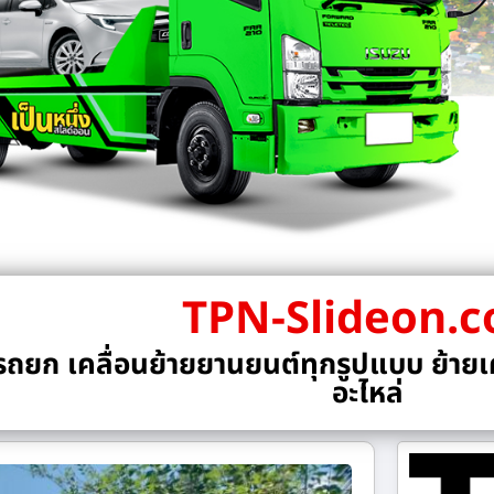
TPN-Slideon.
ถยก เคลื่อนย้ายยานยนต์ทุกรูปแบบ ย้ายเค
อะไหล่