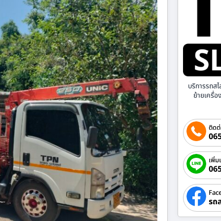
บริการรถสไ
ย้ายเครื่
ติดต
065
เพิ่ม
06
Fac
รถส