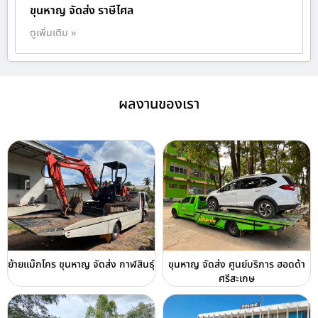
ขุนหาญ จัดส่ง ราษีไศล
ดูเพิ่มเติม »
ผลงานของเรา
ย้ายแม๊กโคร ขุนหาญ จัดส่ง กาฬสินธุ์
ขุนหาญ จัดส่ง ศูนย์บริการ ฮอดด้า
ศรีสะเกษ