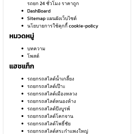
รถยก 24 ชั่วโมง ราคาถูก
DashBoard
Sitemap แผนผังเว็บไซต์
นโยบายการใช้คุกกี้ cookie-policy
หมวดหมู่
บทความ
โพสต์
แฮชแท็ก
รถยกรถสไลด์น้ำเกลี้ยง
รถยกรถสไลด์เป๊าะ
รถยกรถสไลด์เมืองหลวง
รถยกรถสไลด์หนองห้าง
รถยกรถสไลด์บึงบูรพ์
รถยกรถสไลด์โคกจาน
รถยกรถสไลด์โพธิ์ชัย
รถยกรถสไลด์สระกำแพงใหญ่