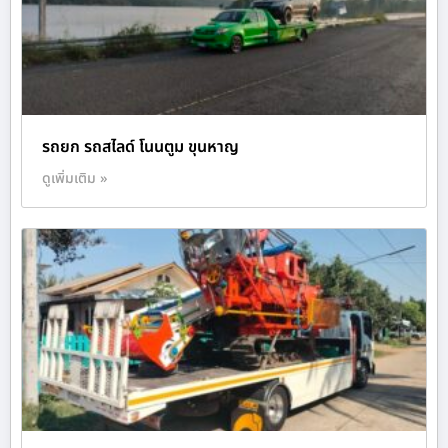
รถยก รถสไลด์ โนนตูม ขุนหาญ
ดูเพิ่มเติม »