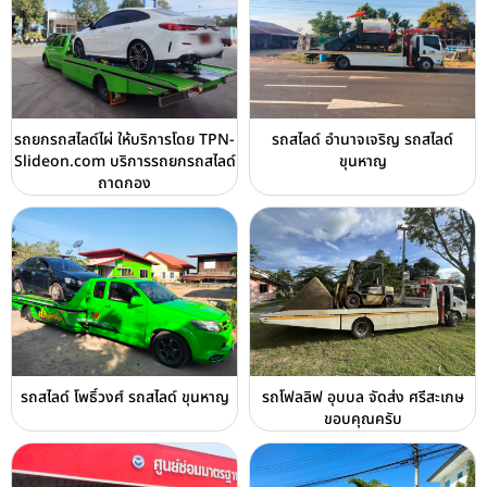
รถยกรถสไลด์ไผ่ ให้บริการโดย TPN-
รถสไลด์ อำนาจเจริญ รถสไลด์
Slideon.com บริการรถยกรถสไลด์
ขุนหาญ
ถาดกอง
รถสไลด์ โพธิ์วงศ์ รถสไลด์ ขุนหาญ
รถโฟลลิฟ อุบบล จัดส่ง ศรีสะเกษ
ขอบคุณครับ