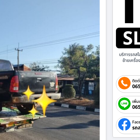
บริการรถสไ
ย้ายเครื่
ติดต
065
เพิ่ม
06
Fac
รถส