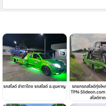
รถสไลด์ ซำตาโตง รถสไลด์ อ.ขุนหาญ
รถยกรถสไลด์ทุ่งใหญ
TPN-Slideon.com 
สไลด์ถา