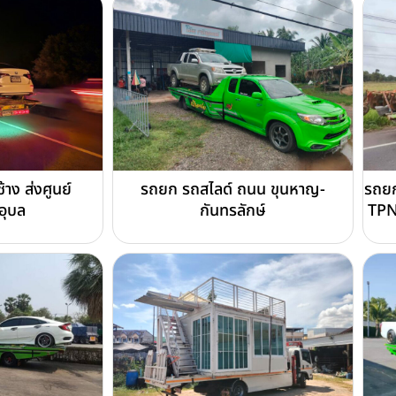
าง ส่งศูนย์
รถยก รถสไลด์ ถนน ขุนหาญ-
รถยก
ุบล
กันทรลักษ์
TPN