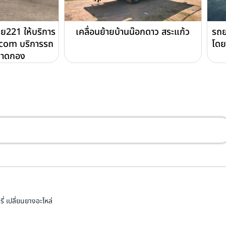
221 ให้บริการ
เคลื่อนย้ายบ้านน๊อกดาว สระแก้ว
รถย
com บริการรถ
โดย
ถาดกอง
่ เปลี่ยนยางอะไหล่