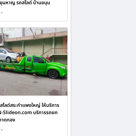
 ขุนหาญ รถสไลด์ บ้านขนุน
 »
ไลด์สระกำแพงใหญ่ ให้บริการ
N-Slideon.com บริการรถยก
์ถาดกอง
 »