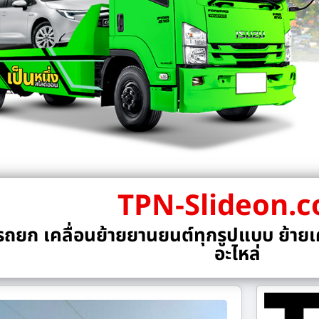
TPN-Slideon.
ถยก เคลื่อนย้ายยานยนต์ทุกรูปแบบ ย้ายเค
อะไหล่