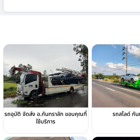
รถอุบัติ จัดส่ง อ.กันทราลัก ขอบคุณที่
รถสไลด์ กัน
ใช้บริการ