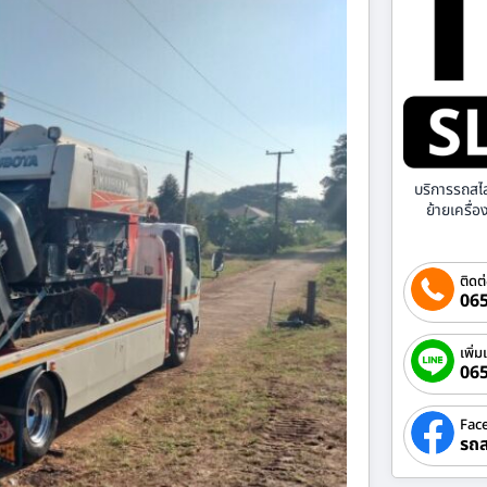
บริการรถสไ
ย้ายเครื่
ติดต
065
เพิ่ม
06
Fac
รถส