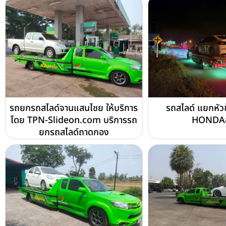
รถยกรถสไลด์จานแสนไชย ให้บริการ
รถสไลด์ แยกหัวช้
โดย TPN-Slideon.com บริการรถ
HONDAอ
ยกรถสไลด์ถาดกอง