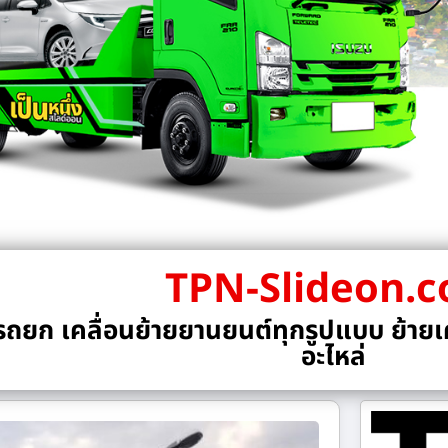
TPN-Slideon.
ถยก เคลื่อนย้ายยานยนต์ทุกรูปแบบ ย้ายเค
อะไหล่