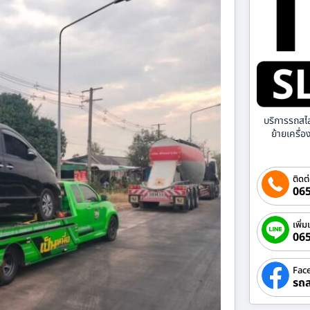
บริการรถสไ
ย้ายเครื่
ติดต
065
เพิ่ม
06
Fac
รถส