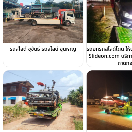
รถสไลด์ ขุขันธ์ รถสไลด์ ขุนหาญ
รถยกรถสไลด์โดด ให้
Slideon.com บริก
ถาดก