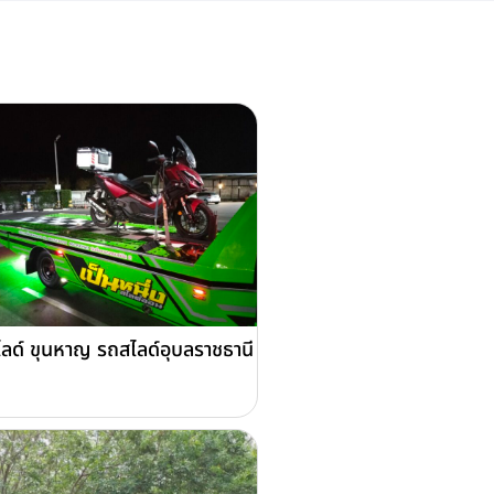
ลด์ ขุนหาญ รถสไลด์อุบลราชธานี