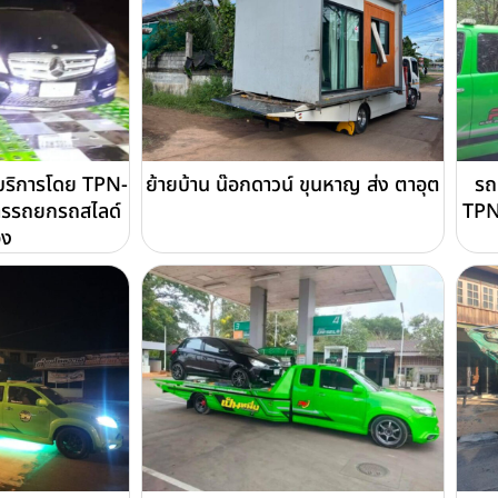
บริการโดย TPN-
ย้ายบ้าน น๊อกดาวน์ ขุนหาญ ส่ง ตาอุต
รถ
ารรถยกรถสไลด์
TPN
อง