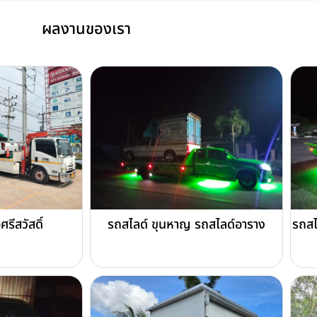
ผลงานของเรา
่ศรีสวัสดิ์
รถสไลด์ ขุนหาญ รถสไลด์อาราง
รถสไ