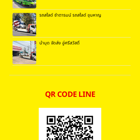
รถสไลด์ ซำตารมน์ รถสไลด์ ขุนหาญ
น้ำมุด จัดส่ง อู่ศรีสวัสดิ์
QR CODE LINE