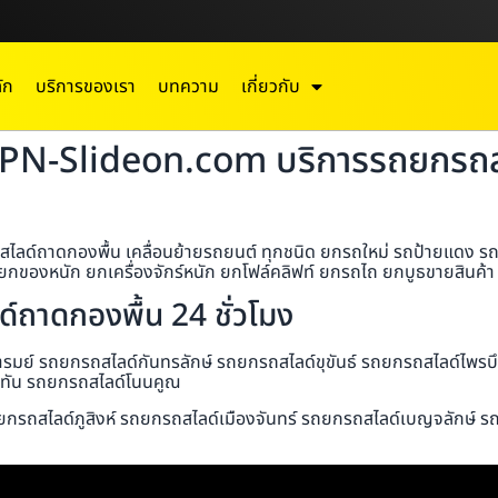
ัก
บริการของเรา
บทความ
เกี่ยวกับ
 TPN-Slideon.com บริการรถยกรถสไ
ลด์ถาดกองพื้น เคลื่อนย้ายรถยนต์ ทุกชนิด ยกรถใหม่ รถป้ายแดง รถมอ
กของหนัก ยกเครื่องจักร์หนัก ยกโฟล์คลิฟท์ ยกรถไถ ยกบูธขายสินค้า ย
ถาดกองพื้น 24 ชั่วโมง
มย์ รถยกรถสไลด์กันทรลักษ์ รถยกรถสไลด์ขุขันธ์ รถยกรถสไลด์ไพรบ
ับทัน รถยกรถสไลด์โนนคูณ
ยกรถสไลด์ภูสิงห์ รถยกรถสไลด์เมืองจันทร์ รถยกรถสไลด์เบญจลักษ์ ร