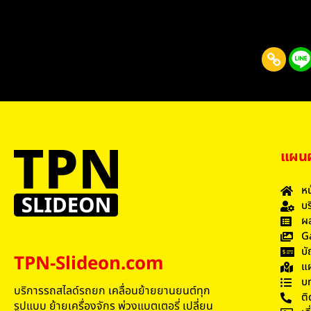
แผนผั
หน
บร
ผล
G
บั
TPN-Slideon.com
แผ
บ
บริการรถสไลด์รถยก เคลื่อนย้ายยานยนต์ทุก
ติ
รูปแบบ ย้ายเครื่องจักร พ่วงแบตเตอรี่ เปลี่ยน