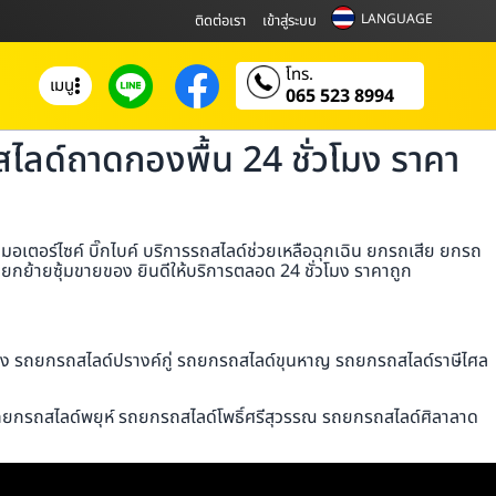
LANGUAGE
ติดต่อเรา
เข้าสู่ระบบ
โทร.
เมนู
065 523 8994
ลด์ถาดกองพื้น 24 ชั่วโมง ราคา
เตอร์ไซค์ บิ๊กไบค์ บริการรถสไลด์ช่วยเหลือฉุกเฉิน ยกรถเสีย ยกรถ
กย้ายซุ้มขายของ ยินดีให้บริการตลอด 24 ชั่วโมง ราคาถูก
ึง รถยกรถสไลด์ปรางค์กู่ รถยกรถสไลด์ขุนหาญ รถยกรถสไลด์ราษีไศล
ถยกรถสไลด์พยุห์ รถยกรถสไลด์โพธิ์ศรีสุวรรณ รถยกรถสไลด์ศิลาลาด