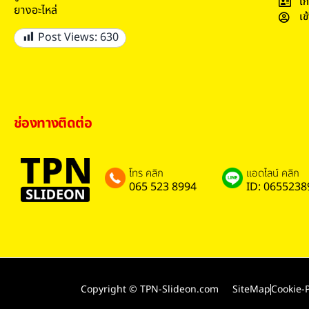
เก
ยางอะไหล่
เข
Post Views:
630
ช่องทางติดต่อ
โทร คลิก
แอดไลน์ คลิก
065 523 8994
ID: 0655238
Copyright © TPN-Slideon.com
SiteMap
Cookie-P