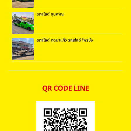
รถสไลด์ ขุนหาญ
รถสไลด์ กุดนาแก้ว รถสไลด์ ไพรบึง
QR CODE LINE