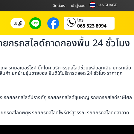
LANGUAGE
ติดต่อเรา
เข้าสู่ระบบ
โทร.
เมนู
065 523 8994
กรถสไลด์ถาดกองพื้น 24 ชั่วโมง
รถมอเตอร์ไซค์ บิ๊กไบค์ บริการรถสไลด์ช่วยเหลือฉุกเฉิน ยกรถเสีย
ค้า ยกย้ายซุ้มขายของ ยินดีให้บริการตลอด 24 ชั่วโมง ราคาถูก
ึง รถยกรถสไลด์ปรางค์กู่ รถยกรถสไลด์ขุนหาญ รถยกรถสไลด์ราษีไศล
ถยกรถสไลด์พยุห์ รถยกรถสไลด์โพธิ์ศรีสุวรรณ รถยกรถสไลด์ศิลาลาด