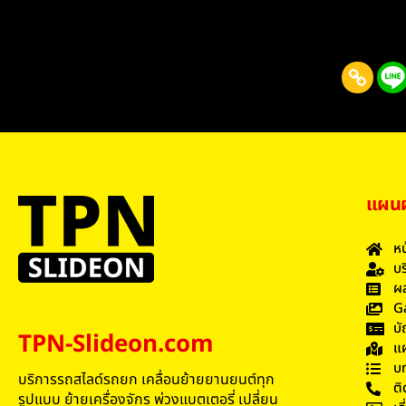
แผนผั
หน
บร
ผล
G
บั
TPN-Slideon.com
แผ
บ
บริการรถสไลด์รถยก เคลื่อนย้ายยานยนต์ทุก
ติ
รูปแบบ ย้ายเครื่องจักร พ่วงแบตเตอรี่ เปลี่ยน