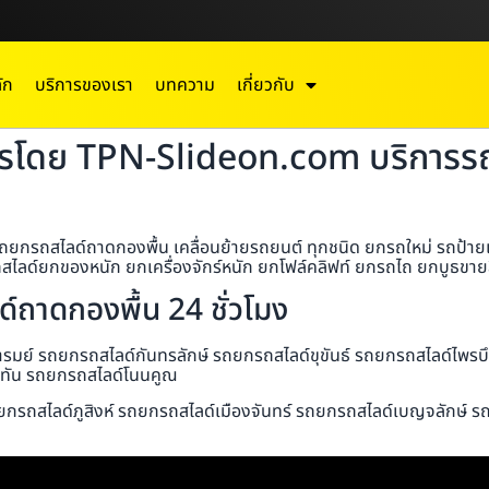
ัก
บริการของเรา
บทความ
เกี่ยวกับ
รโดย TPN-Slideon.com บริการรถย
ถสไลด์ถาดกองพื้น เคลื่อนย้ายรถยนต์ ทุกชนิด ยกรถใหม่ รถป้ายแดง 
ลด์ยกของหนัก ยกเครื่องจักร์หนัก ยกโฟล์คลิฟท์ ยกรถไถ ยกบูธขายสิน
ถาดกองพื้น 24 ชั่วโมง
มย์ รถยกรถสไลด์กันทรลักษ์ รถยกรถสไลด์ขุขันธ์ รถยกรถสไลด์ไพรบ
ับทัน รถยกรถสไลด์โนนคูณ
ยกรถสไลด์ภูสิงห์ รถยกรถสไลด์เมืองจันทร์ รถยกรถสไลด์เบญจลักษ์ ร