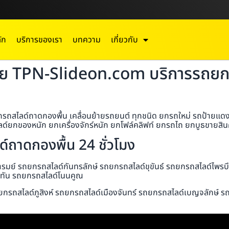
ัก
บริการของเรา
บทความ
เกี่ยวกับ
โดย TPN-Slideon.com บริการรถยกร
สไลด์ถาดกองพื้น เคลื่อนย้ายรถยนต์ ทุกชนิด ยกรถใหม่ รถป้ายแดง รถ
์ยกของหนัก ยกเครื่องจักร์หนัก ยกโฟล์คลิฟท์ ยกรถไถ ยกบูธขายสินค้
ถาดกองพื้น 24 ชั่วโมง
มย์ รถยกรถสไลด์กันทรลักษ์ รถยกรถสไลด์ขุขันธ์ รถยกรถสไลด์ไพรบ
ับทัน รถยกรถสไลด์โนนคูณ
ยกรถสไลด์ภูสิงห์ รถยกรถสไลด์เมืองจันทร์ รถยกรถสไลด์เบญจลักษ์ ร