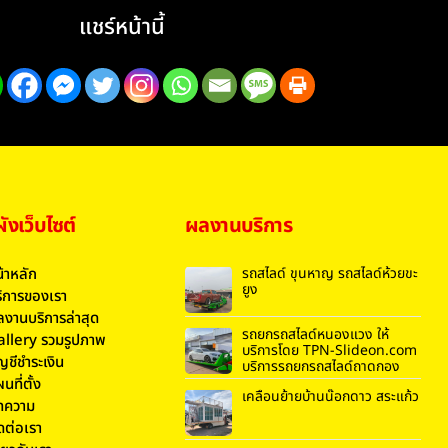
แชร์หน้านี้
งเว็บไซต์
ผลงานบริการ
้าหลัก
รถสไลด์ ขุนหาญ รถสไลด์ห้วยขะ
ยูง
ิการของเรา
งานบริการล่าสุด
รถยกรถสไลด์หนองแวง ให้
allery รวมรูปภาพ
บริการโดย TPN-Slideon.com
ญชีชำระเงิน
บริการรถยกรถสไลด์ถาดกอง
นที่ตั้ง
เคลื่อนย้ายบ้านน๊อกดาว สระแก้ว
ทความ
ดต่อเรา