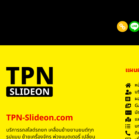
แผนผั
หน
บร
ผล
G
บั
TPN-Slideon.com
แผ
บ
บริการรถสไลด์รถยก เคลื่อนย้ายยานยนต์ทุก
ติ
รูปแบบ ย้ายเครื่องจักร พ่วงแบตเตอรี่ เปลี่ยน