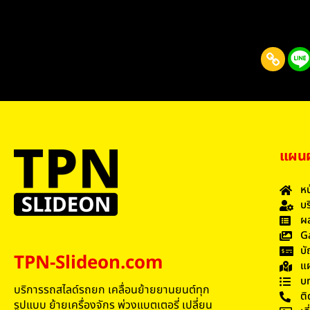
แผนผั
หน
บร
ผล
G
บั
TPN-Slideon.com
แผ
บ
บริการรถสไลด์รถยก เคลื่อนย้ายยานยนต์ทุก
ติ
รูปแบบ ย้ายเครื่องจักร พ่วงแบตเตอรี่ เปลี่ยน