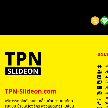
แผนผั
หน
บร
ผล
G
บั
TPN-Slideon.com
แผ
บ
บริการรถสไลด์รถยก เคลื่อนย้ายยานยนต์ทุก
ติ
รูปแบบ ย้ายเครื่องจักร พ่วงแบตเตอรี่ เปลี่ยน