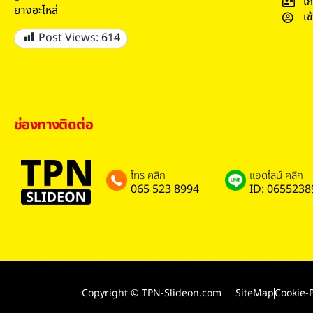
เก
ยางอะไหล่
เข
Post Views:
614
ช่องทางติดต่อ
โทร คลิก
แอดไลน์ คลิก
065 523 8994
ID: 0655238
Copyright © TPN-Slideon.com
SiteMap
Cookie-P