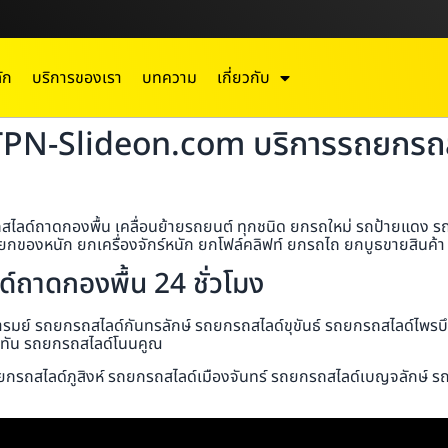
ัก
บริการของเรา
บทความ
เกี่ยวกับ
TPN-Slideon.com บริการรถยกรถสไ
์ถาดกองพื้น เคลื่อนย้ายรถยนต์ ทุกชนิด ยกรถใหม่ รถป้ายแดง รถมอเ
กของหนัก ยกเครื่องจักร์หนัก ยกโฟล์คลิฟท์ ยกรถไถ ยกบูธขายสินค้า ย
ถาดกองพื้น 24 ชั่วโมง
มย์ รถยกรถสไลด์กันทรลักษ์ รถยกรถสไลด์ขุขันธ์ รถยกรถสไลด์ไพรบ
ับทัน รถยกรถสไลด์โนนคูณ
ยกรถสไลด์ภูสิงห์ รถยกรถสไลด์เมืองจันทร์ รถยกรถสไลด์เบญจลักษ์ ร