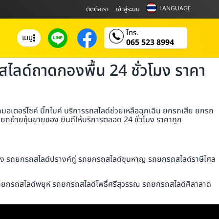
LANGUAGE
ติดต่อเรา
เข้าสู่ระบบ
โทร.
เมนู
065 523 8994
ลด์ถาดกองพื้น 24 ชั่วโมง ราคา
ตอร์ไซค์ บิ๊กไบค์ บริการรถสไลด์ช่วยเหลือฉุกเฉิน ยกรถเสีย ยกรถ
กย้ายซุ้มขายของ ยินดีให้บริการตลอด 24 ชั่วโมง ราคาถูก
ึง รถยกรถสไลด์ปรางค์กู่ รถยกรถสไลด์ขุนหาญ รถยกรถสไลด์ราษีไศล
ถยกรถสไลด์พยุห์ รถยกรถสไลด์โพธิ์ศรีสุวรรณ รถยกรถสไลด์ศิลาลาด