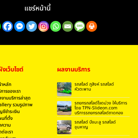
แชร์หน้านี้
งเว็บไซต์
ผลงานบริการ
้าหลัก
รถสไลด์ ภูสิงห์ รถสไลด์
หัวตะพาน
ิการของเรา
งานบริการล่าสุด
รถยกรถสไลด์โจดม่วง ให้บริการ
allery รวมรูปภาพ
โดย TPN-Slideon.com
ญชีชำระเงิน
บริการรถยกรถสไลด์ถาดกอง
นที่ตั้ง
รถสไลด์ บึงมะลู รถสไลด์
ทความ
ขุนหาญ
ดต่อเรา