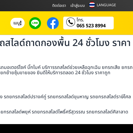
LANGUAGE
ติดต่อเรา
เข้าสู่ระบบ
โทร.
เมนู
065 523 8994
ไลด์ถาดกองพื้น 24 ชั่วโมง ราคา
อเตอร์ไซค์ บิ๊กไบค์ บริการรถสไลด์ช่วยเหลือฉุกเฉิน ยกรถเสีย ยกรถ
กย้ายซุ้มขายของ ยินดีให้บริการตลอด 24 ชั่วโมง ราคาถูก
ึง รถยกรถสไลด์ปรางค์กู่ รถยกรถสไลด์ขุนหาญ รถยกรถสไลด์ราษีไศล
ถยกรถสไลด์พยุห์ รถยกรถสไลด์โพธิ์ศรีสุวรรณ รถยกรถสไลด์ศิลาลาด