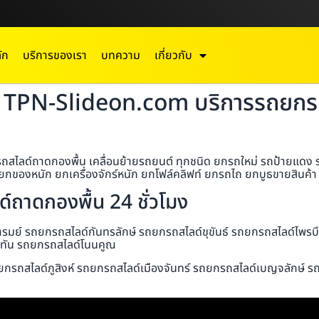
ัก
บริการของเรา
บทความ
เกี่ยวกับ
ย TPN-Slideon.com บริการรถยกรถส
ลด์ถาดกองพื้น เคลื่อนย้ายรถยนต์ ทุกชนิด ยกรถใหม่ รถป้ายแดง รถม
กของหนัก ยกเครื่องจักร์หนัก ยกโฟล์คลิฟท์ ยกรถไถ ยกบูธขายสินค้า ย
ถาดกองพื้น 24 ชั่วโมง
มย์ รถยกรถสไลด์กันทรลักษ์ รถยกรถสไลด์ขุขันธ์ รถยกรถสไลด์ไพรบ
ับทัน รถยกรถสไลด์โนนคูณ
ยกรถสไลด์ภูสิงห์ รถยกรถสไลด์เมืองจันทร์ รถยกรถสไลด์เบญจลักษ์ ร