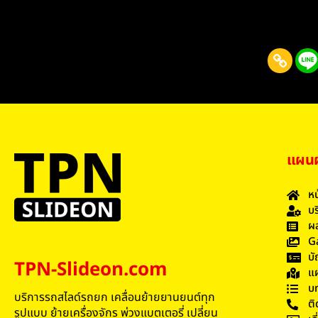
แผนผั
หน
บร
ผล
G
บั
TPN-Slideon.com
แผ
บ
บริการรถสไลด์รถยก เคลื่อนย้ายยานยนต์ทุก
ติ
รูปแบบ ย้ายเครื่องจักร พ่วงแบตเตอรี่ เปลี่ยน