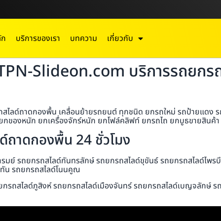
ัก
บริการของเรา
บทความ
เกี่ยวกับ
 TPN-Slideon.com บริการรถยกรถส
ด์ถาดกองพื้น เคลื่อนย้ายรถยนต์ ทุกชนิด ยกรถใหม่ รถป้ายแดง รถมอ
กของหนัก ยกเครื่องจักร์หนัก ยกโฟล์คลิฟท์ ยกรถไถ ยกบูธขายสินค้า ย
ถาดกองพื้น 24 ชั่วโมง
มย์ รถยกรถสไลด์กันทรลักษ์ รถยกรถสไลด์ขุขันธ์ รถยกรถสไลด์ไพรบ
ับทัน รถยกรถสไลด์โนนคูณ
ยกรถสไลด์ภูสิงห์ รถยกรถสไลด์เมืองจันทร์ รถยกรถสไลด์เบญจลักษ์ ร