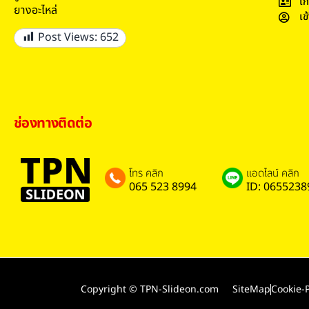
เก
ยางอะไหล่
เข
Post Views:
652
ช่องทางติดต่อ
โทร คลิก
แอดไลน์ คลิก
065 523 8994
ID: 0655238
Copyright © TPN-Slideon.com
SiteMap
Cookie-P