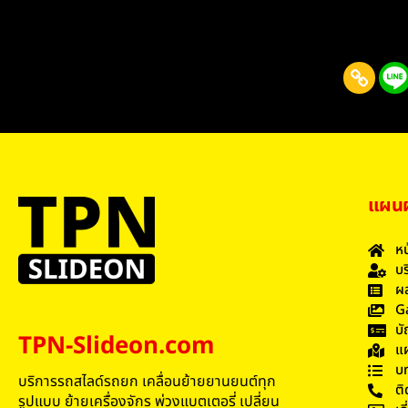
แผนผั
หน
บร
ผล
G
บั
TPN-Slideon.com
แผ
บ
บริการรถสไลด์รถยก เคลื่อนย้ายยานยนต์ทุก
ติ
รูปแบบ ย้ายเครื่องจักร พ่วงแบตเตอรี่ เปลี่ยน